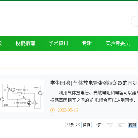
读
投稿指南
学术资讯
专辑
实验专委员
学生园地 | 气体放电管张弛振荡器的同
利用气体放电管、光敏电阻和电容可以组
振荡器因相互之间的光 电耦合可以达到同步．
2022-05-16
共7条 2/2
首页
上页
下页
尾页