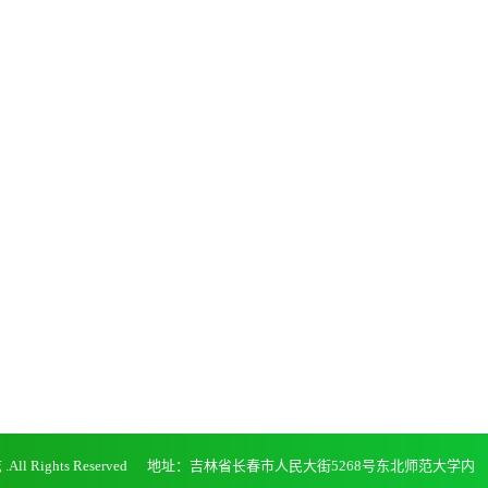
杂志 .All Rights Reserved 地址：吉林省长春市人民大街5268号东北师范大学内 邮