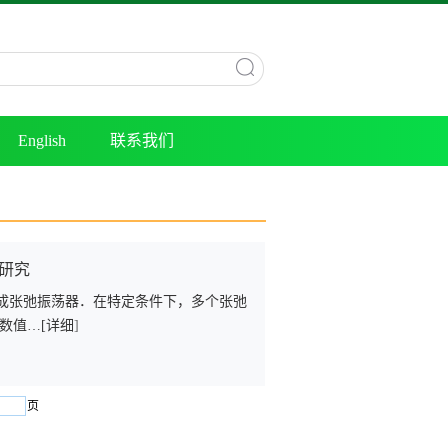
English
联系我们
步研究
成张弛振荡器．在特定条件下，多个张弛
数值…[
详细
]
页