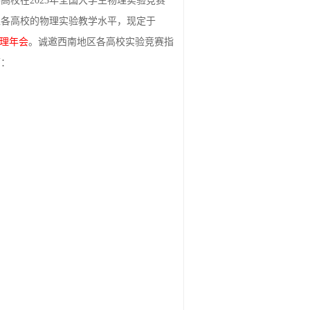
校在2023年全国大学生物理实验竞赛
区各高校的物理实验教学水平，现定于
物理年会
。诚邀西南地区各高校实验竞赛指
下：