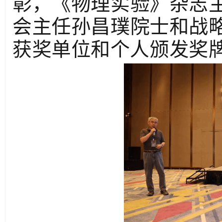
彰，《物理实验》杂志
会主任孙昌璞院士和战
获奖单位和个人颁发奖牌