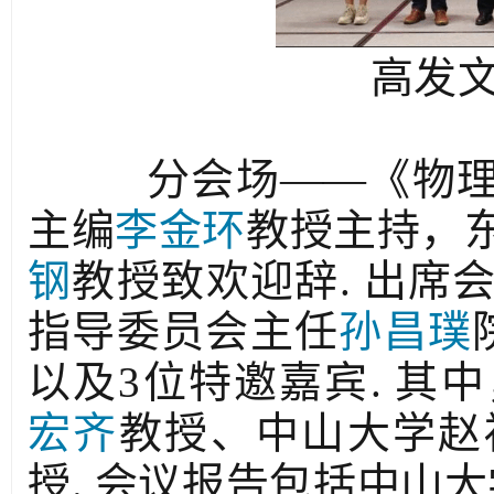
高发
分会场——《物理
主编
李金环
教授主持，
钢
教授致欢迎辞. 出席
指导委员会主任
孙昌璞
以及3位特邀嘉宾. 其
宏齐
教授、中山大学赵
授. 会议报告包括中山